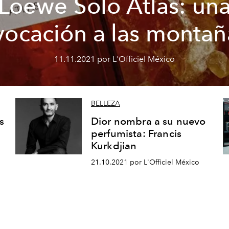
Loewe Solo Atlas: un
vocación a las montañ
11.11.2021 por L'Officiel México
BELLEZA
s
Dior nombra a su nuevo
perfumista: Francis
Kurkdjian
21.10.2021 por L'Officiel México