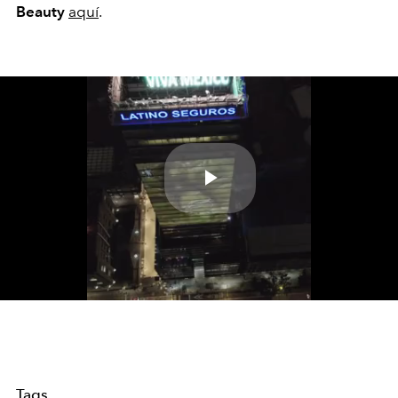
Beauty
aquí
.
Play
Video
Tags