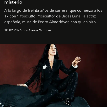
misterio
A lo largo de treinta años de carrera, que comenzó a los
17 con "Prosciutto Prosciutto" de Bigas Luna, la actriz
española, musa de Pedro Almodóvar, con quien hizo
siete películas y ganadora del Óscar por "Vicky Cristina
10.02.2026 por Carrie Wittmer
Barcelona", ha dividido su tiempo entre Europa y
Estados Unidos. Su nueva película, "¡La novia!", está
dirigida por Maggie Gyllenhaal.