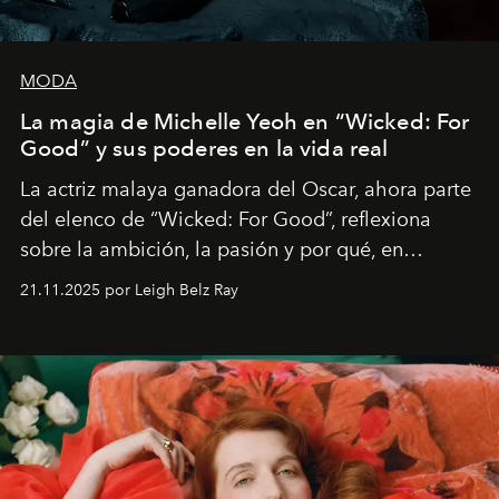
MODA
La magia de Michelle Yeoh en “Wicked: For
Good” y sus poderes en la vida real
La actriz malaya ganadora del Oscar, ahora parte
del elenco de “Wicked: For Good”, reflexiona
sobre la ambición, la pasión y por qué, en
ocasiones, la introspección puede esperar. “Es
21.11.2025 por Leigh Belz Ray
liberador interpretar a alguien que afirma: ‘Este es
mi deseo, mi ambición, mi voluntad. No me
importa si no lo entienden’”, confiesa.