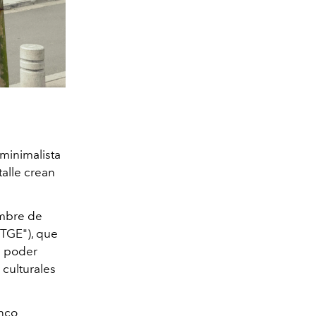
 minimalista
alle crean
mbre de
"TGE"), que
l poder
culturales
inco