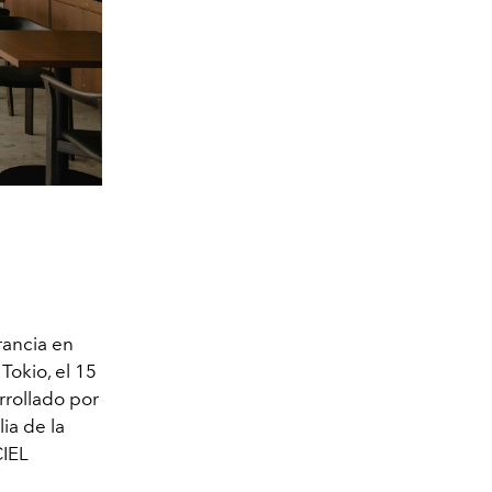
rancia en
okio, el 15
arrollado por
lia de la
CIEL