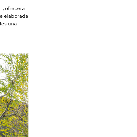
L
, ofrecerá
te elaborada
tes una