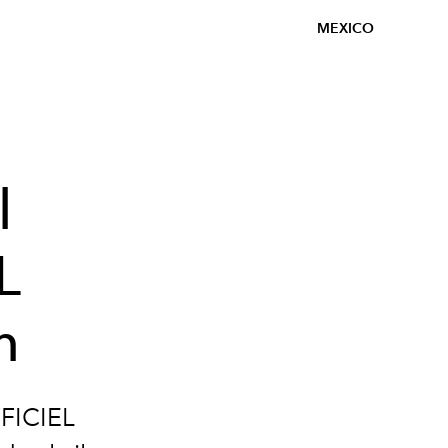
MEXICO
l
L
n
FFICIEL