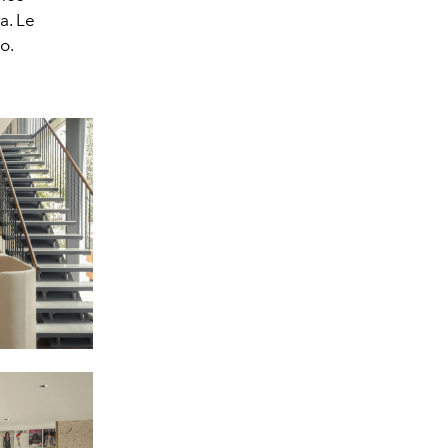
a. Le
o.