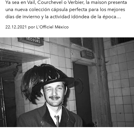
Ya sea en Vail,
Courchevel o
Verbier, la maison presenta
una nueva colección cápsula perfecta para los mejores
días de invierno y la actividad idóndea de la época
decembrina, esquiar.
22.12.2021 por L'Officiel México