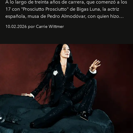
A lo largo de treinta años de carrera, que comenzó a los
17 con "Prosciutto Prosciutto" de Bigas Luna, la actriz
española, musa de Pedro Almodóvar, con quien hizo
siete películas y ganadora del Óscar por "Vicky Cristina
10.02.2026 por Carrie Wittmer
Barcelona", ha dividido su tiempo entre Europa y
Estados Unidos. Su nueva película, "¡La novia!", está
dirigida por Maggie Gyllenhaal.