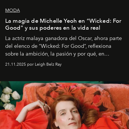
MODA
La magia de Michelle Yeoh en “Wicked: For
Good” y sus poderes en la vida real
La actriz malaya ganadora del Oscar, ahora parte
del elenco de “Wicked: For Good”, reflexiona
sobre la ambición, la pasión y por qué, en
ocasiones, la introspección puede esperar. “Es
21.11.2025 por Leigh Belz Ray
liberador interpretar a alguien que afirma: ‘Este es
mi deseo, mi ambición, mi voluntad. No me
importa si no lo entienden’”, confiesa.