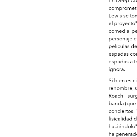
En
Deep Co
comprometid
Lewis se tom
el proyecto"
comedia, pe
personaje e
películas d
espadas co
espadas a t
ignora.
Si bien es c
renombre, su
Roach— surg
banda (que 
conciertos.
fisicalidad 
haciéndolo".
ha generado