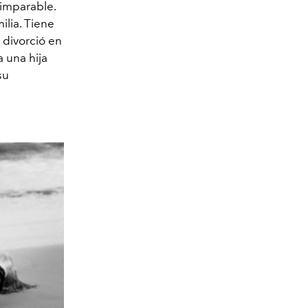
 imparable.
ilia. Tiene
 divorció en
 una hija
su