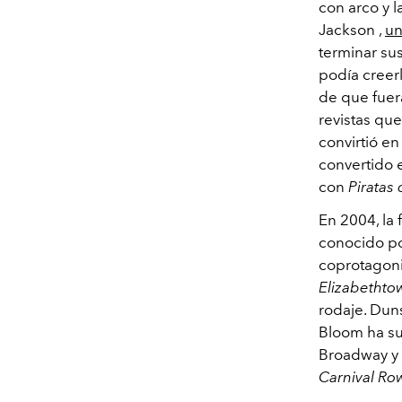
con arco y l
Jackson
,
un
terminar su
podía creer
de que fuer
revistas qu
convirtió e
convertido e
con
Piratas
En 2004, la 
conocido por
coprotagoni
Elizabethto
rodaje. Dun
Bloom ha su
Broadway y e
Carnival Ro