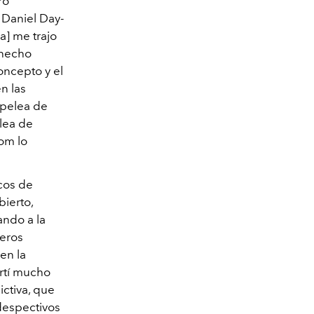
ro
 Daniel Day-
a] me trajo
 hecho
oncepto y el
n las
 pelea de
lea de
oom lo
icos de
bierto,
ando a la
meros
en la
ertí mucho
ictiva, que
despectivos