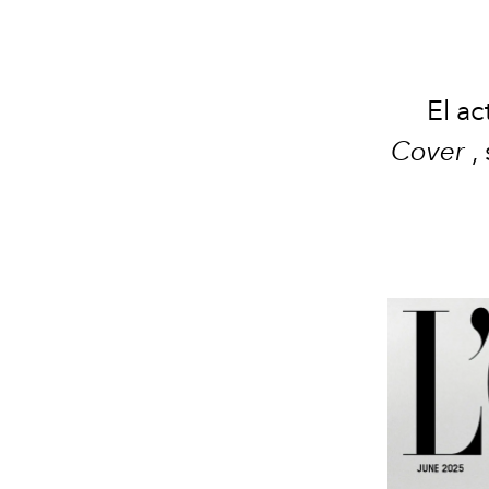
El ac
Cover
,