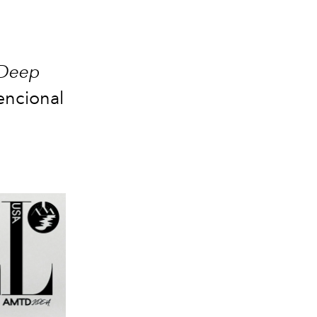
Deep
tencional