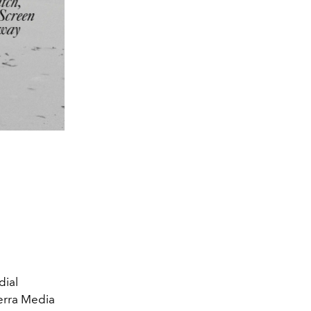
dial
erra Media