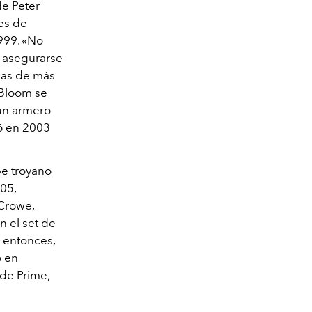
e Peter
es de
999. «No
a asegurarse
adas de más
 Bloom se
 un armero
nó en 2003
pe troyano
005,
 Crowe,
 el set de
 entonces,
o en
 de Prime,