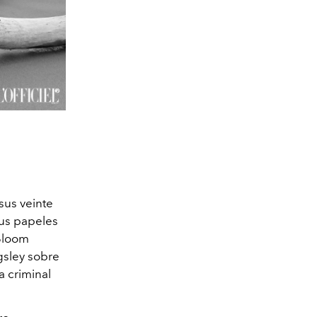
 sus veinte
sus papeles
 Bloom
gsley sobre
 criminal