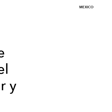
MEXICO
e
el
r y