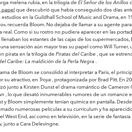
arga melena rubia, en
la trilogía
de El Señor de los Anillos
d
 papel
que descubrió que había conseguido dos días ant
s estudios en la Guildhall School of Music and Drama, en 1
lo», recuerda Bloom. No dejaba de llamar a su agente par
a real. Como si su rostro no pudiera aparecer en las port
e llenaban los estantes de las cajas de los supermercados,
n una sensación aún mayor tras su papel como Will Turner,
n pirata en la
trilogía de
Piratas del Caribe
, que se estre
 del Caribe: La maldición de la Perla Negra
.
fama de Bloom se consolidó al interpretar a Paris, el prínci
 su atractivo, en
Troya
, protagonizada por Brad Pitt. En 2
zó junto a Kirsten Dunst el drama romántico de Cameron
wn
, lo que desató innumerables rumores de un romance en
st y Bloom simplemente tenían química en pantalla. Desde
mado numerosas películas a su currículum y ha aparecid
l West End, así como en televisión, en la serie de fantasía
w,
junto a Cara Delevingne.