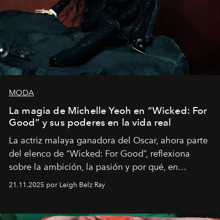
MODA
La magia de Michelle Yeoh en “Wicked: For
Good” y sus poderes en la vida real
La actriz malaya ganadora del Oscar, ahora parte
del elenco de “Wicked: For Good”, reflexiona
sobre la ambición, la pasión y por qué, en
ocasiones, la introspección puede esperar. “Es
21.11.2025 por Leigh Belz Ray
liberador interpretar a alguien que afirma: ‘Este es
mi deseo, mi ambición, mi voluntad. No me
importa si no lo entienden’”, confiesa.