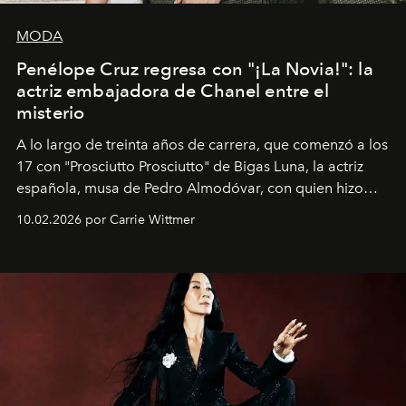
MODA
Penélope Cruz regresa con "¡La Novia!": la
actriz embajadora de Chanel entre el
misterio
A lo largo de treinta años de carrera, que comenzó a los
17 con "Prosciutto Prosciutto" de Bigas Luna, la actriz
española, musa de Pedro Almodóvar, con quien hizo
siete películas y ganadora del Óscar por "Vicky Cristina
10.02.2026 por Carrie Wittmer
Barcelona", ha dividido su tiempo entre Europa y
Estados Unidos. Su nueva película, "¡La novia!", está
dirigida por Maggie Gyllenhaal.