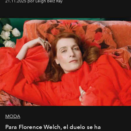
21.11.2025 por Leigh Belz Ray
liberador interpretar a alguien que afirma: ‘Este es
mi deseo, mi ambición, mi voluntad. No me
importa si no lo entienden’”, confiesa.
MODA
Para Florence Welch, el duelo se ha