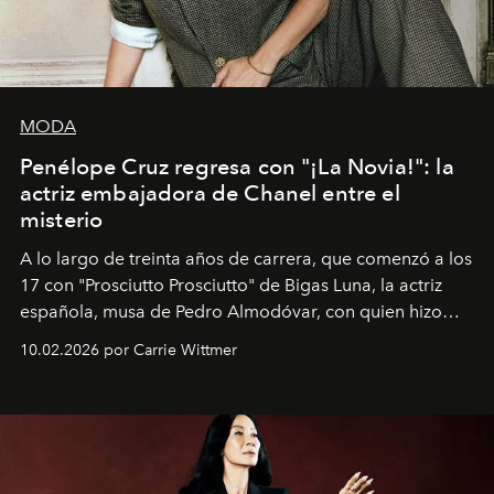
MODA
Penélope Cruz regresa con "¡La Novia!": la
actriz embajadora de Chanel entre el
misterio
A lo largo de treinta años de carrera, que comenzó a los
17 con "Prosciutto Prosciutto" de Bigas Luna, la actriz
española, musa de Pedro Almodóvar, con quien hizo
siete películas y ganadora del Óscar por "Vicky Cristina
10.02.2026 por Carrie Wittmer
Barcelona", ha dividido su tiempo entre Europa y
Estados Unidos. Su nueva película, "¡La novia!", está
dirigida por Maggie Gyllenhaal.