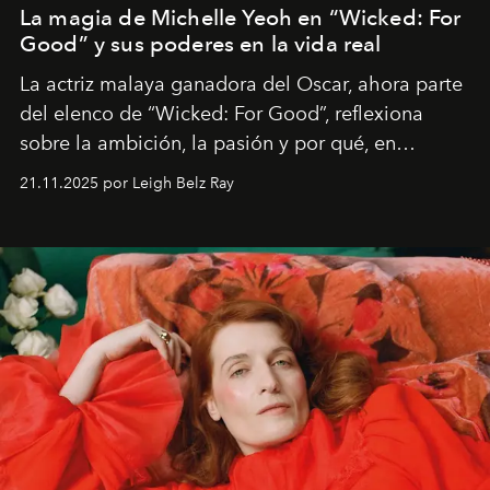
La magia de Michelle Yeoh en “Wicked: For
Good” y sus poderes en la vida real
La actriz malaya ganadora del Oscar, ahora parte
del elenco de “Wicked: For Good”, reflexiona
sobre la ambición, la pasión y por qué, en
ocasiones, la introspección puede esperar. “Es
21.11.2025 por Leigh Belz Ray
liberador interpretar a alguien que afirma: ‘Este es
mi deseo, mi ambición, mi voluntad. No me
importa si no lo entienden’”, confiesa.