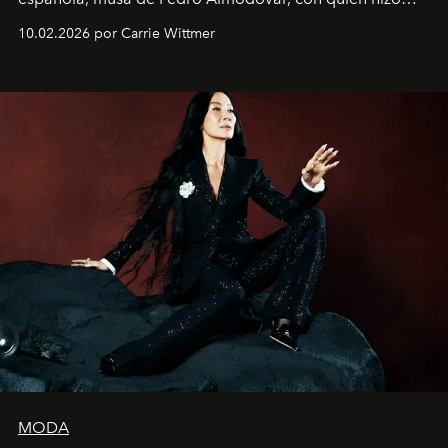
siete películas y ganadora del Óscar por "Vicky Cristina
10.02.2026 por Carrie Wittmer
Barcelona", ha dividido su tiempo entre Europa y
Estados Unidos. Su nueva película, "¡La novia!", está
dirigida por Maggie Gyllenhaal.
MODA