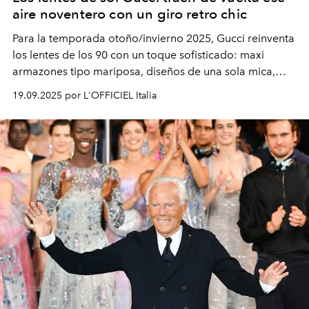
aire noventero con un giro retro chic
Para la temporada otoño/invierno 2025, Gucci reinventa
los lentes de los 90 con un toque sofisticado: maxi
armazones tipo mariposa, diseños de una sola mica,
modelos metálicos ovalados con vibra vintage y
19.09.2025 por L'OFFICIEL Italia
elegantes monturas de acetato graduadas. ¿El detalle
que nunca pierde vigencia? La icónica doble G.