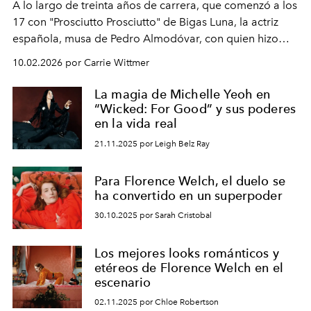
A lo largo de treinta años de carrera, que comenzó a los
17 con "Prosciutto Prosciutto" de Bigas Luna, la actriz
española, musa de Pedro Almodóvar, con quien hizo
siete películas y ganadora del Óscar por "Vicky Cristina
10.02.2026 por Carrie Wittmer
Barcelona", ha dividido su tiempo entre Europa y
Estados Unidos. Su nueva película, "¡La novia!", está
La magia de Michelle Yeoh en
dirigida por Maggie Gyllenhaal.
“Wicked: For Good” y sus poderes
en la vida real
21.11.2025 por Leigh Belz Ray
Para Florence Welch, el duelo se
ha convertido en un superpoder
30.10.2025 por Sarah Cristobal
Los mejores looks románticos y
etéreos de Florence Welch en el
escenario
02.11.2025 por Chloe Robertson