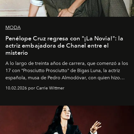
MODA
Penélope Cruz regresa con "¡La Novia!": la
actriz embajadora de Chanel entre el
misterio
A lo largo de treinta años de carrera, que comenzó a los
17 con "Prosciutto Prosciutto" de Bigas Luna, la actriz
española, musa de Pedro Almodóvar, con quien hizo
siete películas y ganadora del Óscar por "Vicky Cristina
10.02.2026 por Carrie Wittmer
Barcelona", ha dividido su tiempo entre Europa y
Estados Unidos. Su nueva película, "¡La novia!", está
dirigida por Maggie Gyllenhaal.