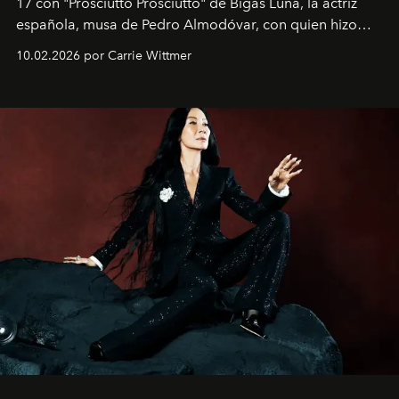
17 con "Prosciutto Prosciutto" de Bigas Luna, la actriz
española, musa de Pedro Almodóvar, con quien hizo
siete películas y ganadora del Óscar por "Vicky Cristina
10.02.2026 por Carrie Wittmer
Barcelona", ha dividido su tiempo entre Europa y
Estados Unidos. Su nueva película, "¡La novia!", está
dirigida por Maggie Gyllenhaal.