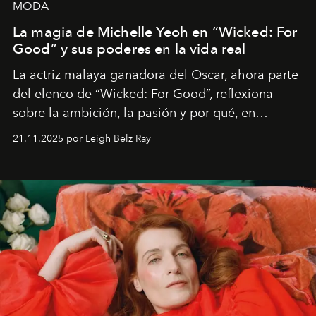
MODA
La magia de Michelle Yeoh en “Wicked: For
Good” y sus poderes en la vida real
La actriz malaya ganadora del Oscar, ahora parte
del elenco de “Wicked: For Good”, reflexiona
sobre la ambición, la pasión y por qué, en
ocasiones, la introspección puede esperar. “Es
21.11.2025 por Leigh Belz Ray
liberador interpretar a alguien que afirma: ‘Este es
mi deseo, mi ambición, mi voluntad. No me
importa si no lo entienden’”, confiesa.