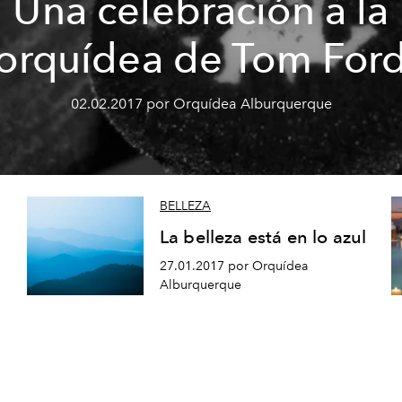
Una celebración a la
orquídea de Tom For
02.02.2017 por Orquídea Alburquerque
BELLEZA
La belleza está en lo azul
27.01.2017 por Orquídea
Alburquerque