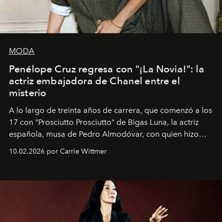
MODA
Penélope Cruz regresa con "¡La Novia!": la
actriz embajadora de Chanel entre el
misterio
A lo largo de treinta años de carrera, que comenzó a los
17 con "Prosciutto Prosciutto" de Bigas Luna, la actriz
española, musa de Pedro Almodóvar, con quien hizo
siete películas y ganadora del Óscar por "Vicky Cristina
10.02.2026 por Carrie Wittmer
Barcelona", ha dividido su tiempo entre Europa y
Estados Unidos. Su nueva película, "¡La novia!", está
dirigida por Maggie Gyllenhaal.