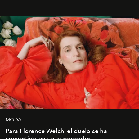
liberador interpretar a alguien que afirma: ‘Este es
mi deseo, mi ambición, mi voluntad. No me
importa si no lo entienden’”, confiesa.
MODA
Para Florence Welch, el duelo se ha
convertido en un superpoder