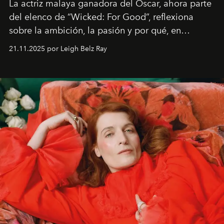
La actriz malaya ganadora del Oscar, ahora parte
del elenco de “Wicked: For Good”, reflexiona
sobre la ambición, la pasión y por qué, en
ocasiones, la introspección puede esperar. “Es
21.11.2025 por Leigh Belz Ray
liberador interpretar a alguien que afirma: ‘Este es
mi deseo, mi ambición, mi voluntad. No me
importa si no lo entienden’”, confiesa.