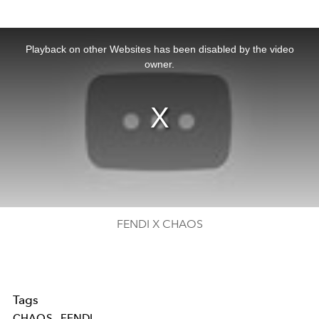
This
is
a
Playback on other Websites has been disabled by the video
modal
window.
owner.
FENDI X CHAOS
Tags
CHAOS
FENDI