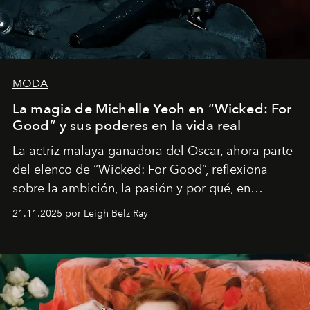
MODA
La magia de Michelle Yeoh en “Wicked: For
Good” y sus poderes en la vida real
La actriz malaya ganadora del Oscar, ahora parte
del elenco de “Wicked: For Good”, reflexiona
sobre la ambición, la pasión y por qué, en
ocasiones, la introspección puede esperar. “Es
21.11.2025 por Leigh Belz Ray
liberador interpretar a alguien que afirma: ‘Este es
mi deseo, mi ambición, mi voluntad. No me
importa si no lo entienden’”, confiesa.