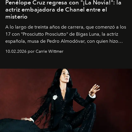
Penélope Cruz regresa con "¡La Novia!": la
actriz embajadora de Chanel entre el
misterio
A lo largo de treinta años de carrera, que comenzó a los
17 con "Prosciutto Prosciutto" de Bigas Luna, la actriz
española, musa de Pedro Almodóvar, con quien hizo
siete películas y ganadora del Óscar por "Vicky Cristina
10.02.2026 por Carrie Wittmer
Barcelona", ha dividido su tiempo entre Europa y
Estados Unidos. Su nueva película, "¡La novia!", está
dirigida por Maggie Gyllenhaal.