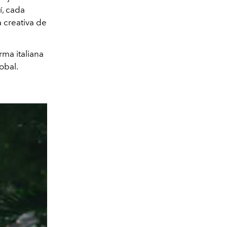
í, cada
a creativa de
irma italiana
lobal.