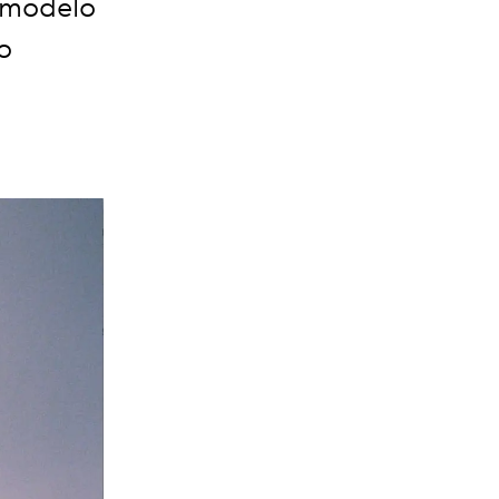
l modelo
o