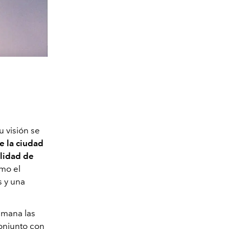
su visión se
de la ciudad
lidad de
mo el
 y una
mana las
conjunto con