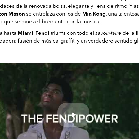
udaces de la renovada bolsa, elegante y llena de ritmo. Y as
ton Mason
se entrelaza con los de
Mia Kong
, una talentos
o, que se mueve libremente con la música.
a
hasta
Miami
,
Fendi
triunfa con todo el
savoir-faire
de la f
adera fusión de música, graffiti y un verdadero sentido g
Play