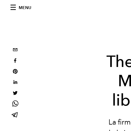
MENU
The
M
li
La fir