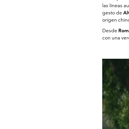
las líneas a
gesto de
Al
origen chin
Desde
Rom
con una verd