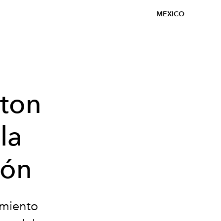
MEXICO
lton
la
ión
amiento