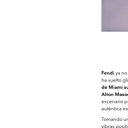
Fendi
ya no
ha vuelto g
de Miami su
Alton Mason
escenario p
auténtica ex
Tomando un 
vibras posi