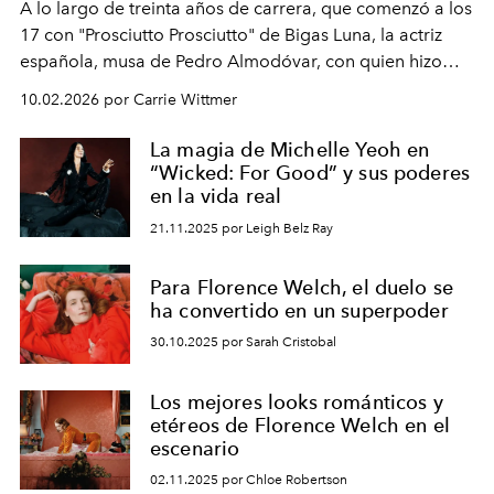
A lo largo de treinta años de carrera, que comenzó a los
17 con "Prosciutto Prosciutto" de Bigas Luna, la actriz
española, musa de Pedro Almodóvar, con quien hizo
siete películas y ganadora del Óscar por "Vicky Cristina
10.02.2026 por Carrie Wittmer
Barcelona", ha dividido su tiempo entre Europa y
Estados Unidos. Su nueva película, "¡La novia!", está
La magia de Michelle Yeoh en
dirigida por Maggie Gyllenhaal.
“Wicked: For Good” y sus poderes
en la vida real
21.11.2025 por Leigh Belz Ray
Para Florence Welch, el duelo se
ha convertido en un superpoder
30.10.2025 por Sarah Cristobal
Los mejores looks románticos y
etéreos de Florence Welch en el
escenario
02.11.2025 por Chloe Robertson