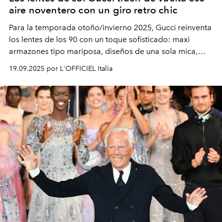
aire noventero con un giro retro chic
Para la temporada otoño/invierno 2025, Gucci reinventa
los lentes de los 90 con un toque sofisticado: maxi
armazones tipo mariposa, diseños de una sola mica,
modelos metálicos ovalados con vibra vintage y
19.09.2025 por L'OFFICIEL Italia
elegantes monturas de acetato graduadas. ¿El detalle
que nunca pierde vigencia? La icónica doble G.