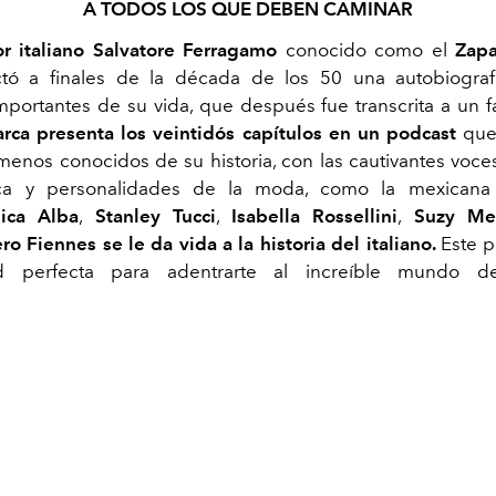
A TODOS LOS QUE DEBEN CAMINAR
or italiano Salvatore Ferragamo
conocido como el
Zapa
ctó a finales de la década de los 50 una autobiograf
mportantes de su vida, que después fue transcrita a un f
arca presenta los veintidós capítulos en un podcast
que
nos conocidos de su historia, con las cautivantes voc
ca y personalidades de la moda, como la mexican
sica Alba
,
Stanley Tucci
,
Isabella Rossellini
,
Suzy Me
ro Fiennes se le da vida a la historia del italiano.
Este p
ad perfecta para adentrarte al increíble mundo 