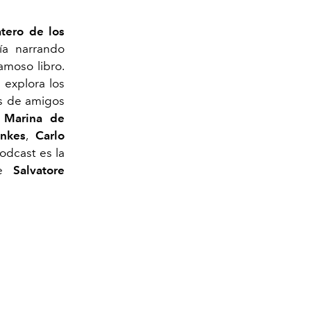
tero de los
ía narrando
amoso libro.
 explora los
es de amigos
a
Marina de
nkes
,
Carlo
odcast es la
de
Salvatore