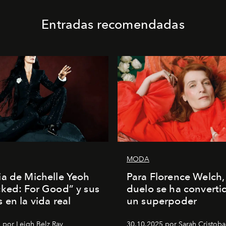
Entradas recomendadas
MODA
a de Michelle Yeoh
Para Florence Welch, 
ked: For Good” y sus
duelo se ha converti
 en la vida real
un superpoder
 por Leigh Belz Ray
30.10.2025 por Sarah Cristoba