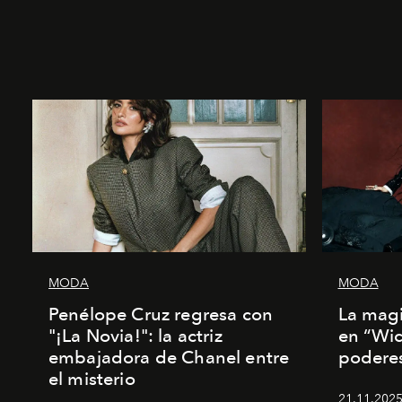
MODA
MODA
Penélope Cruz regresa con
La magi
"¡La Novia!": la actriz
en “Wic
embajadora de Chanel entre
poderes
el misterio
21.11.2025