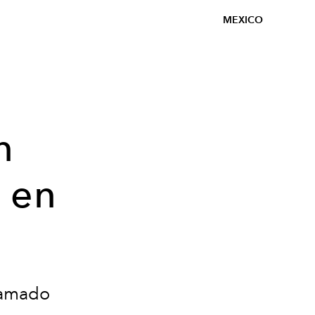
MEXICO
n
 en
o
clamado