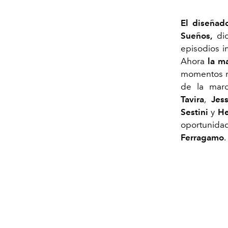
El diseñad
Sueños,
di
episodios i
Ahora
la m
momentos me
de la mar
Tavira
,
Jes
Sestini
y
He
oportunid
Ferragamo
.