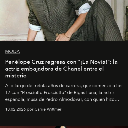
MODA
Penélope Cruz regresa con "¡La Novia!": la
actriz embajadora de Chanel entre el
misterio
A lo largo de treinta años de carrera, que comenzó a los
17 con "Prosciutto Prosciutto" de Bigas Luna, la actriz
española, musa de Pedro Almodóvar, con quien hizo
siete películas y ganadora del Óscar por "Vicky Cristina
10.02.2026 por Carrie Wittmer
Barcelona", ha dividido su tiempo entre Europa y
Estados Unidos. Su nueva película, "¡La novia!", está
dirigida por Maggie Gyllenhaal.