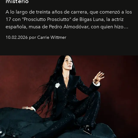
misterio
A lo largo de treinta años de carrera, que comenzó a los
17 con "Prosciutto Prosciutto" de Bigas Luna, la actriz
española, musa de Pedro Almodóvar, con quien hizo
siete películas y ganadora del Óscar por "Vicky Cristina
10.02.2026 por Carrie Wittmer
Barcelona", ha dividido su tiempo entre Europa y
Estados Unidos. Su nueva película, "¡La novia!", está
dirigida por Maggie Gyllenhaal.