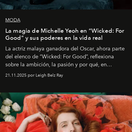
MODA
La magia de Michelle Yeoh en “Wicked: For
Good” y sus poderes en la vida real
La actriz malaya ganadora del Oscar, ahora parte
del elenco de “Wicked: For Good”, reflexiona
sobre la ambición, la pasión y por qué, en
ocasiones, la introspección puede esperar. “Es
21.11.2025 por Leigh Belz Ray
liberador interpretar a alguien que afirma: ‘Este es
mi deseo, mi ambición, mi voluntad. No me
importa si no lo entienden’”, confiesa.