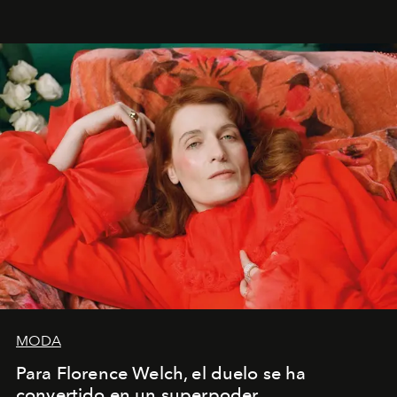
liberador interpretar a alguien que afirma: ‘Este es
mi deseo, mi ambición, mi voluntad. No me
importa si no lo entienden’”, confiesa.
MODA
Para Florence Welch, el duelo se ha
convertido en un superpoder