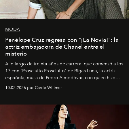
MODA
Penélope Cruz regresa con "¡La Novia!": la
actriz embajadora de Chanel entre el
misterio
A lo largo de treinta años de carrera, que comenzó a los
17 con "Prosciutto Prosciutto" de Bigas Luna, la actriz
española, musa de Pedro Almodóvar, con quien hizo
siete películas y ganadora del Óscar por "Vicky Cristina
10.02.2026 por Carrie Wittmer
Barcelona", ha dividido su tiempo entre Europa y
Estados Unidos. Su nueva película, "¡La novia!", está
dirigida por Maggie Gyllenhaal.