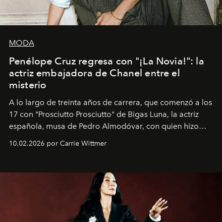
MODA
Penélope Cruz regresa con "¡La Novia!": la
actriz embajadora de Chanel entre el
misterio
A lo largo de treinta años de carrera, que comenzó a los
17 con "Prosciutto Prosciutto" de Bigas Luna, la actriz
española, musa de Pedro Almodóvar, con quien hizo
siete películas y ganadora del Óscar por "Vicky Cristina
10.02.2026 por Carrie Wittmer
Barcelona", ha dividido su tiempo entre Europa y
Estados Unidos. Su nueva película, "¡La novia!", está
dirigida por Maggie Gyllenhaal.