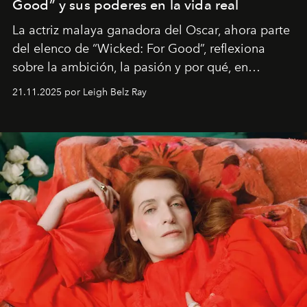
Good” y sus poderes en la vida real
La actriz malaya ganadora del Oscar, ahora parte
del elenco de “Wicked: For Good”, reflexiona
sobre la ambición, la pasión y por qué, en
ocasiones, la introspección puede esperar. “Es
21.11.2025 por Leigh Belz Ray
liberador interpretar a alguien que afirma: ‘Este es
mi deseo, mi ambición, mi voluntad. No me
importa si no lo entienden’”, confiesa.