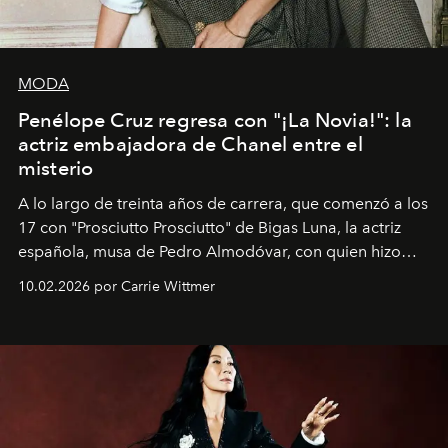
MODA
Penélope Cruz regresa con "¡La Novia!": la
actriz embajadora de Chanel entre el
misterio
A lo largo de treinta años de carrera, que comenzó a los
17 con "Prosciutto Prosciutto" de Bigas Luna, la actriz
española, musa de Pedro Almodóvar, con quien hizo
siete películas y ganadora del Óscar por "Vicky Cristina
10.02.2026 por Carrie Wittmer
Barcelona", ha dividido su tiempo entre Europa y
Estados Unidos. Su nueva película, "¡La novia!", está
dirigida por Maggie Gyllenhaal.