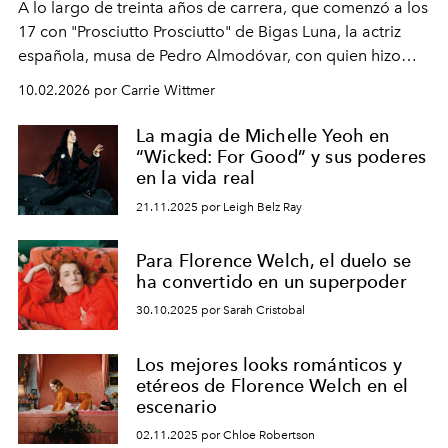
A lo largo de treinta años de carrera, que comenzó a los
17 con "Prosciutto Prosciutto" de Bigas Luna, la actriz
española, musa de Pedro Almodóvar, con quien hizo
siete películas y ganadora del Óscar por "Vicky Cristina
10.02.2026 por Carrie Wittmer
Barcelona", ha dividido su tiempo entre Europa y
Estados Unidos. Su nueva película, "¡La novia!", está
La magia de Michelle Yeoh en
dirigida por Maggie Gyllenhaal.
“Wicked: For Good” y sus poderes
en la vida real
21.11.2025 por Leigh Belz Ray
Para Florence Welch, el duelo se
ha convertido en un superpoder
30.10.2025 por Sarah Cristobal
Los mejores looks románticos y
etéreos de Florence Welch en el
escenario
02.11.2025 por Chloe Robertson