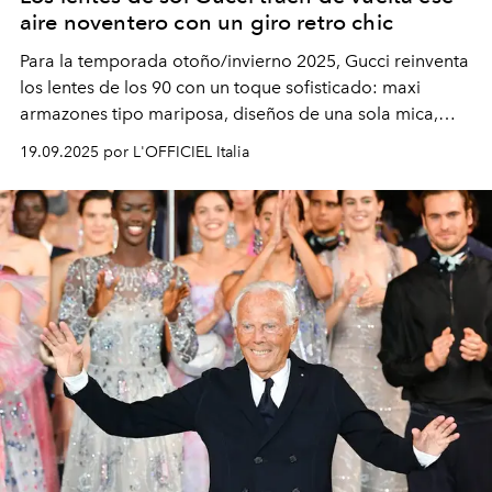
aire noventero con un giro retro chic
Para la temporada otoño/invierno 2025, Gucci reinventa
los lentes de los 90 con un toque sofisticado: maxi
armazones tipo mariposa, diseños de una sola mica,
modelos metálicos ovalados con vibra vintage y
19.09.2025 por L'OFFICIEL Italia
elegantes monturas de acetato graduadas. ¿El detalle
que nunca pierde vigencia? La icónica doble G.