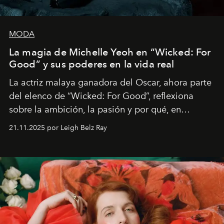
MODA
La magia de Michelle Yeoh en “Wicked: For
Good” y sus poderes en la vida real
La actriz malaya ganadora del Oscar, ahora parte
del elenco de “Wicked: For Good”, reflexiona
sobre la ambición, la pasión y por qué, en
ocasiones, la introspección puede esperar. “Es
21.11.2025 por Leigh Belz Ray
liberador interpretar a alguien que afirma: ‘Este es
mi deseo, mi ambición, mi voluntad. No me
importa si no lo entienden’”, confiesa.