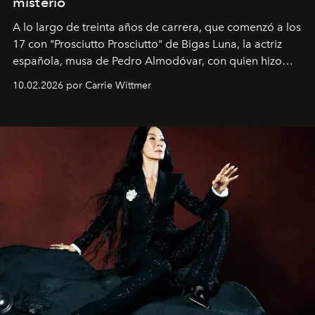
misterio
A lo largo de treinta años de carrera, que comenzó a los
17 con "Prosciutto Prosciutto" de Bigas Luna, la actriz
española, musa de Pedro Almodóvar, con quien hizo
siete películas y ganadora del Óscar por "Vicky Cristina
10.02.2026 por Carrie Wittmer
Barcelona", ha dividido su tiempo entre Europa y
Estados Unidos. Su nueva película, "¡La novia!", está
dirigida por Maggie Gyllenhaal.