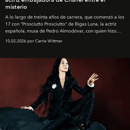
misterio
A lo largo de treinta años de carrera, que comenzó a los
17 con "Prosciutto Prosciutto" de Bigas Luna, la actriz
española, musa de Pedro Almodóvar, con quien hizo
siete películas y ganadora del Óscar por "Vicky Cristina
10.02.2026 por Carrie Wittmer
Barcelona", ha dividido su tiempo entre Europa y
Estados Unidos. Su nueva película, "¡La novia!", está
dirigida por Maggie Gyllenhaal.