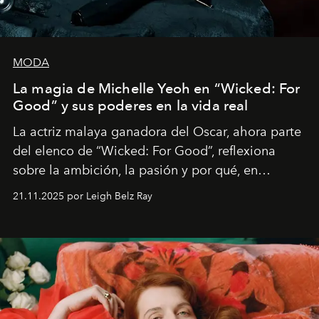
MODA
La magia de Michelle Yeoh en “Wicked: For
Good” y sus poderes en la vida real
La actriz malaya ganadora del Oscar, ahora parte
del elenco de “Wicked: For Good”, reflexiona
sobre la ambición, la pasión y por qué, en
ocasiones, la introspección puede esperar. “Es
21.11.2025 por Leigh Belz Ray
liberador interpretar a alguien que afirma: ‘Este es
mi deseo, mi ambición, mi voluntad. No me
importa si no lo entienden’”, confiesa.