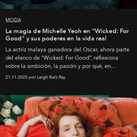
MODA
La magia de Michelle Yeoh en “Wicked: For
Good” y sus poderes en la vida real
La actriz malaya ganadora del Oscar, ahora parte
del elenco de “Wicked: For Good”, reflexiona
sobre la ambición, la pasión y por qué, en
ocasiones, la introspección puede esperar. “Es
21.11.2025 por Leigh Belz Ray
liberador interpretar a alguien que afirma: ‘Este es
mi deseo, mi ambición, mi voluntad. No me
importa si no lo entienden’”, confiesa.