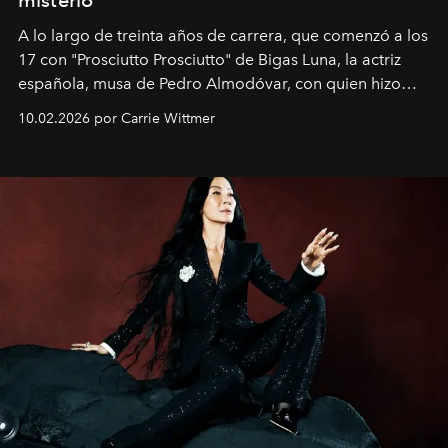
A lo largo de treinta años de carrera, que comenzó a los
17 con "Prosciutto Prosciutto" de Bigas Luna, la actriz
española, musa de Pedro Almodóvar, con quien hizo
siete películas y ganadora del Óscar por "Vicky Cristina
10.02.2026 por Carrie Wittmer
Barcelona", ha dividido su tiempo entre Europa y
Estados Unidos. Su nueva película, "¡La novia!", está
dirigida por Maggie Gyllenhaal.