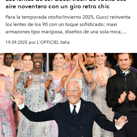
aire noventero con un giro retro chic
Para la temporada otoño/invierno 2025, Gucci reinventa
los lentes de los 90 con un toque sofisticado: maxi
armazones tipo mariposa, diseños de una sola mica,
modelos metálicos ovalados con vibra vintage y
19.09.2025 por L'OFFICIEL Italia
elegantes monturas de acetato graduadas. ¿El detalle
que nunca pierde vigencia? La icónica doble G.