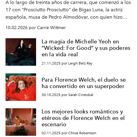
A lo largo de treinta años de carrera, que comenzó a los
17 con "Prosciutto Prosciutto" de Bigas Luna, la actriz
española, musa de Pedro Almodóvar, con quien hizo
siete películas y ganadora del Óscar por "Vicky Cristina
10.02.2026 por Carrie Wittmer
Barcelona", ha dividido su tiempo entre Europa y
Estados Unidos. Su nueva película, "¡La novia!", está
La magia de Michelle Yeoh en
dirigida por Maggie Gyllenhaal.
“Wicked: For Good” y sus poderes
en la vida real
21.11.2025 por Leigh Belz Ray
Para Florence Welch, el duelo se
ha convertido en un superpoder
30.10.2025 por Sarah Cristobal
Los mejores looks románticos y
etéreos de Florence Welch en el
escenario
02.11.2025 por Chloe Robertson