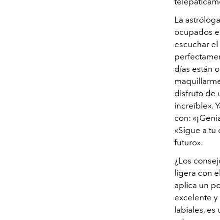
telepáticam
La astrólog
ocupados el
escuchar el 
perfectamen
días están 
maquillarme 
disfruto de 
increíble». 
con: «¡Genia
«Sigue a tu 
futuro».
¿Los consej
ligera con 
aplica un po
excelente y 
labiales, es