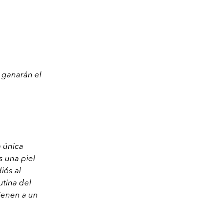
 ganarán el
a única
s una piel
iós al
rutina del
tienen a un