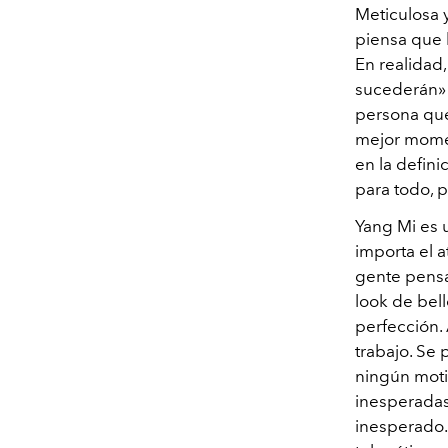
Meticulosa 
piensa que l
En realidad
sucederán» 
persona que 
mejor moment
en la defini
para todo, 
Yang Mi es 
importa el a
gente pensa
look de bell
perfección. 
trabajo. Se 
ningún moti
inesperadas 
inesperado.