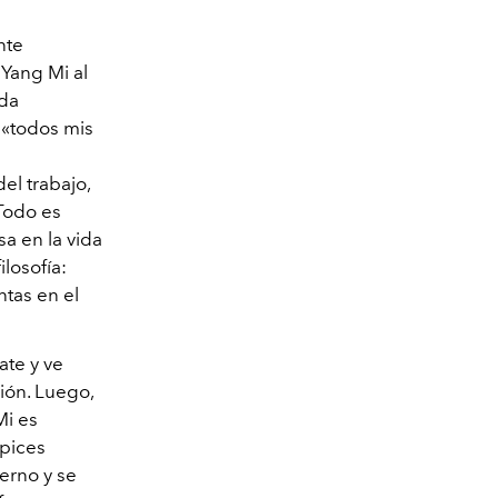
nte
 Yang Mi al
nda
 «todos mis
el trabajo,
 Todo es
a en la vida
losofía:
ntas en el
ate y ve
ión. Luego,
Mi es
ápices
ierno y se