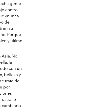
Mucha gente
jo control.
que «nunca
po de
á en su
e no. Porque
nico y último
 Asia. No
lla, la
ómodo con un
n, belleza y
e trata del
de por
aciones
rustra lo
e cambiarlo