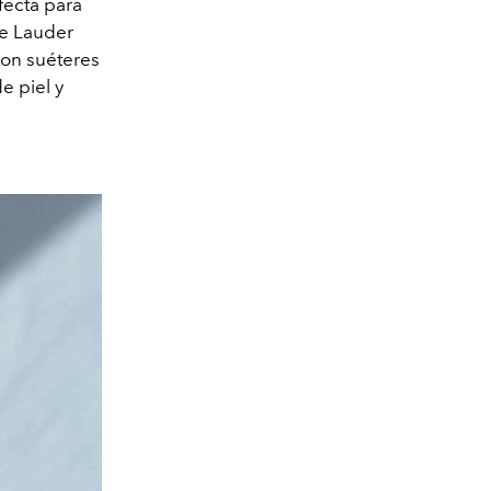
fecta para
ée Lauder
con suéteres
e piel y