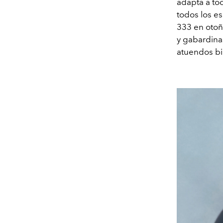
adapta a tod
todos los e
333 en otoño
y gabardinas
atuendos bi