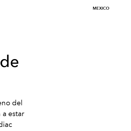
MEXICO
 de
eno del
 a estar
diac