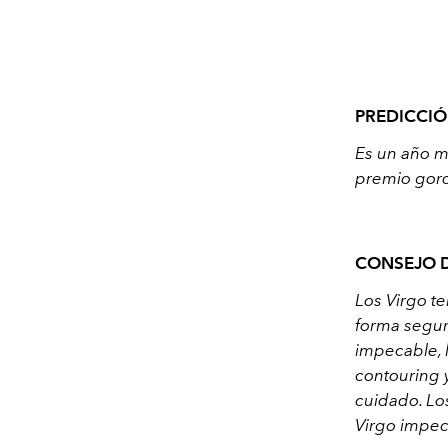
PREDICCIÓ
Es un año ma
premio gordo
CONSEJO D
Los Virgo te
forma segur
impecable, 
contouring y 
cuidado. Los
Virgo impec