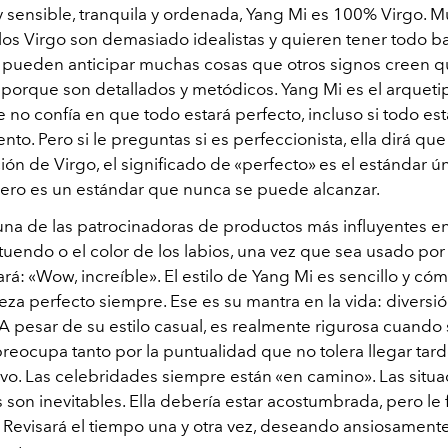
y sensible, tranquila y ordenada, Yang Mi es 100% Virgo. 
os Virgo son demasiado idealistas y quieren tener todo ba
, pueden anticipar muchas cosas que otros signos creen 
porque son detallados y metódicos. Yang Mi es el arqueti
no confía en que todo estará perfecto, incluso si todo est
o. Pero si le preguntas si es perfeccionista, ella dirá qu
ción de Virgo, el significado de «perfecto» es el estándar ú
pero es un estándar que nunca se puede alcanzar.
una de las patrocinadoras de productos más influyentes en
tuendo o el color de los labios, una vez que sea usado por e
rá: «Wow, increíble». El estilo de Yang Mi es sencillo y c
eza perfecto siempre. Ese es su mantra en la vida: diversió
A pesar de su estilo casual, es realmente rigurosa cuando s
preocupa tanto por la puntualidad que no tolera llegar tar
vo. Las celebridades siempre están «en camino». Las situ
son inevitables. Ella debería estar acostumbrada, pero le f
 Revisará el tiempo una y otra vez, deseando ansiosament