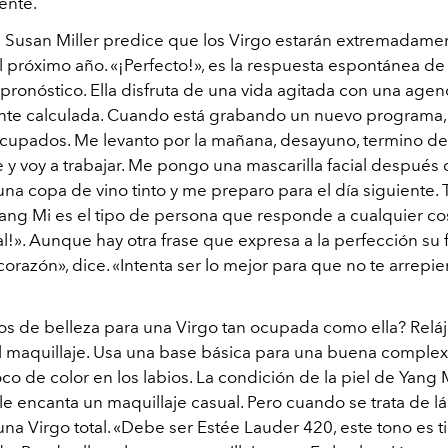
ente.
a Susan Miller predice que los Virgo estarán extremadame
 próximo año. «¡Perfecto!», es la respuesta espontánea de
pronóstico. Ella disfruta de una vida agitada con una age
te calculada. Cuando está grabando un nuevo programa,
ocupados. Me levanto por la mañana, desayuno, termino de
y voy a trabajar. Me pongo una mascarilla facial después d
una copa de vino tinto y me preparo para el día siguiente.
Yang Mi es el tipo de persona que responde a cualquier cos
l!». Aunque hay otra frase que expresa a la perfección su fi
corazón», dice. «Intenta ser lo mejor para que no te arrepie
os de belleza para una Virgo tan ocupada como ella? Reláj
el maquillaje. Usa una base básica para una buena complex
co de color en los labios. La condición de la piel de Yang 
le encanta un maquillaje casual. Pero cuando se trata de l
 una Virgo total. «Debe ser Estée Lauder 420, este tono es t