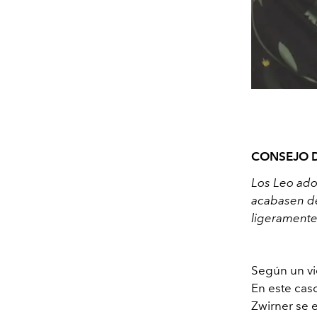
CONSEJO D
Los Leo adop
acabasen de
ligeramente
Según un vi
En este cas
Zwirner se 