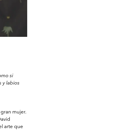
omo si
 y labios
 gran mujer.
David
el arte que