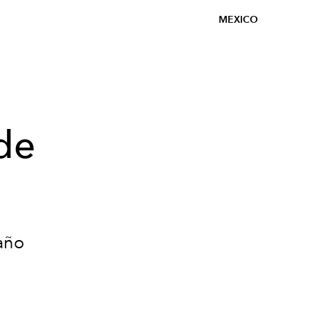
MEXICO
de
 año