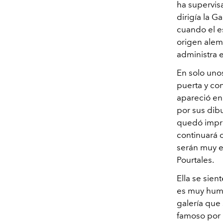
ha supervis
dirigía la Ga
cuando el e
origen alem
administra e
En solo unos
puerta y co
apareció en
por sus dibu
quedó impre
continuará 
serán muy e
Pourtales.
Ella se sie
es muy humi
galería que 
famoso por c