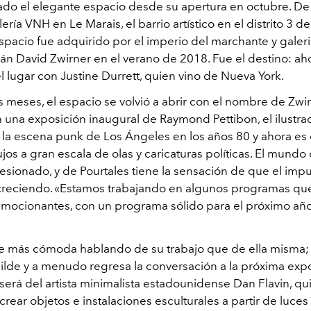
ado el elegante espacio desde su apertura en octubre. De
lería VNH en Le Marais, el barrio artístico en el distrito 3 de 
spacio fue adquirido por el imperio del marchante y galeri
án David Zwirner en el verano de 2018. Fue el destino: ah
l lugar con Justine Durrett, quien vino de Nueva York.
 meses, el espacio se volvió a abrir con el nombre de Zwir
n una exposición inaugural de Raymond Pettibon, el ilustr
 la escena punk de Los Ángeles en los años 80 y ahora es
jos a gran escala de olas y caricaturas políticas. El mundo 
sionado, y de Pourtales tiene la sensación de que el impu
creciendo. «Estamos trabajando en algunos programas qu
mocionantes, con un programa sólido para el próximo año
nte más cómoda hablando de su trabajo que de ella misma;
lde y a menudo regresa la conversación a la próxima expo
será del artista minimalista estadounidense Dan Flavin, qu
rear objetos e instalaciones esculturales a partir de luces