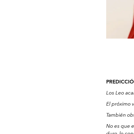
PREDICCIÓ
Los Leo aca
El próximo va
También obt
No es que e
duro, lo co