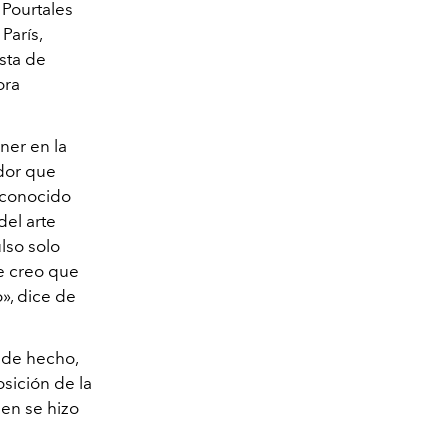
 Pourtales
París,
sta de
ora
ner en la
ador que
 conocido
del arte
lso solo
e creo que
», dice de
 de hecho,
sición de la
ien se hizo