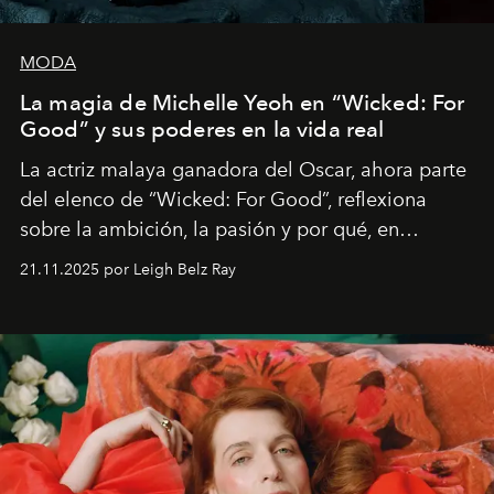
MODA
La magia de Michelle Yeoh en “Wicked: For
Good” y sus poderes en la vida real
La actriz malaya ganadora del Oscar, ahora parte
del elenco de “Wicked: For Good”, reflexiona
sobre la ambición, la pasión y por qué, en
ocasiones, la introspección puede esperar. “Es
21.11.2025 por Leigh Belz Ray
liberador interpretar a alguien que afirma: ‘Este es
mi deseo, mi ambición, mi voluntad. No me
importa si no lo entienden’”, confiesa.