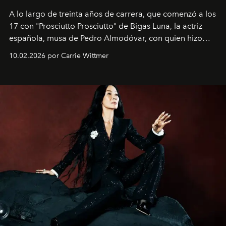
A lo largo de treinta años de carrera, que comenzó a los
17 con "Prosciutto Prosciutto" de Bigas Luna, la actriz
española, musa de Pedro Almodóvar, con quien hizo
siete películas y ganadora del Óscar por "Vicky Cristina
10.02.2026 por Carrie Wittmer
Barcelona", ha dividido su tiempo entre Europa y
Estados Unidos. Su nueva película, "¡La novia!", está
dirigida por Maggie Gyllenhaal.