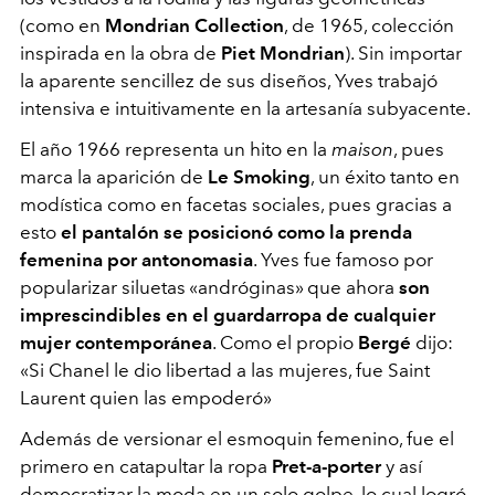
(como en
Mondrian Collection
, de 1965, colección
inspirada en la obra de
Piet Mondrian
).
Sin importar
la aparente sencillez de sus diseños, Yves trabajó
intensiva e intuitivamente en la artesanía subyacente.
El año 1966 representa un hito en la
maison
, pues
marca la aparición de
Le Smoking
, un éxito tanto en
modística como en facetas sociales, pues gracias a
esto
el pantalón se posicionó como la prenda
femenina por antonomasia
. Yves fue famoso por
popularizar siluetas
«
andróginas
»
que ahora
son
imprescindibles en el guardarropa de cualquier
mujer contemporánea
. Como el propio
Bergé
dijo:
«
Si Chanel le dio libertad a las mujeres, fue Saint
Laurent quien las empoderó
»
Además de versionar el esmoquin femenino, fue el
primero en catapultar la ropa
Pret-a-porter
y así
democratizar la moda en un solo golpe, lo cual logró