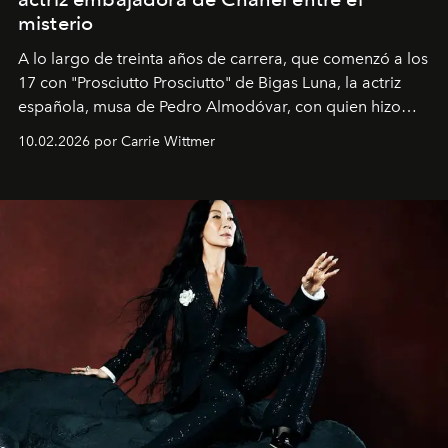
misterio
A lo largo de treinta años de carrera, que comenzó a los
17 con "Prosciutto Prosciutto" de Bigas Luna, la actriz
española, musa de Pedro Almodóvar, con quien hizo
siete películas y ganadora del Óscar por "Vicky Cristina
10.02.2026 por Carrie Wittmer
Barcelona", ha dividido su tiempo entre Europa y
Estados Unidos. Su nueva película, "¡La novia!", está
dirigida por Maggie Gyllenhaal.