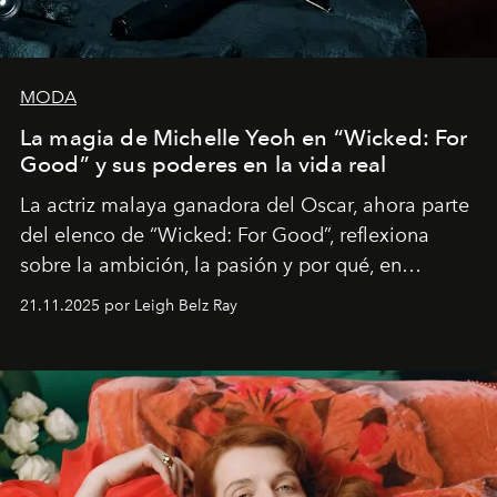
MODA
La magia de Michelle Yeoh en “Wicked: For
Good” y sus poderes en la vida real
La actriz malaya ganadora del Oscar, ahora parte
del elenco de “Wicked: For Good”, reflexiona
sobre la ambición, la pasión y por qué, en
ocasiones, la introspección puede esperar. “Es
21.11.2025 por Leigh Belz Ray
liberador interpretar a alguien que afirma: ‘Este es
mi deseo, mi ambición, mi voluntad. No me
importa si no lo entienden’”, confiesa.