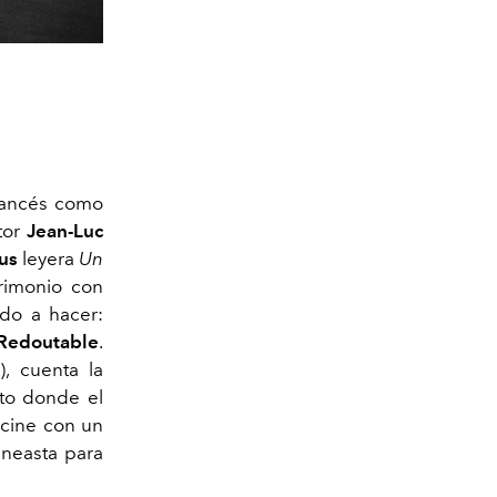
rancés como
tor
Jean-Luc
ius
leyera
Un
rimonio con
do a hacer:
Redoutable
.
s
), cuenta la
to donde el
 cine con un
ineasta para