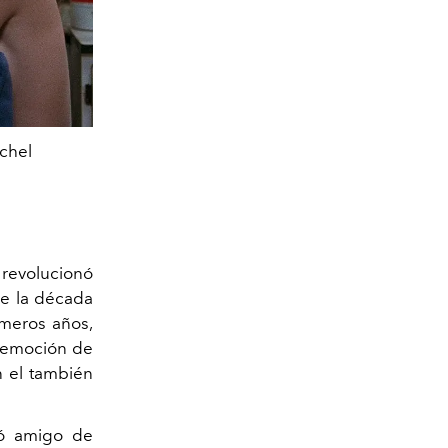
ichel
revolucionó
de la década
imeros años,
y emoción de
n el también
ió amigo de