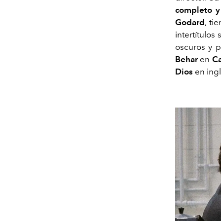
completo y
Godard
, ti
intertítulos
oscuros y p
Behar
en
C
Dios
en ing