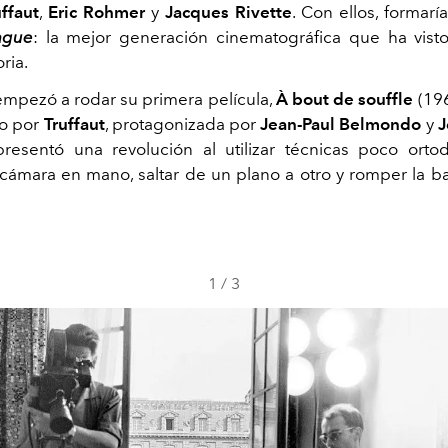
uffaut
,
Eric Rohmer
y
Jacques Rivette
. Con ellos, formarí
ague
: la mejor generación cinematográfica que ha vis
ria.
mpezó a rodar su primera película,
À bout de souffle
(19
to por
Truffaut
, protagonizada por
Jean-Paul Belmondo
y
J
presentó una revolución al utilizar técnicas poco ort
cámara en mano, saltar de un plano a otro y romper la ba
.
1
/
3