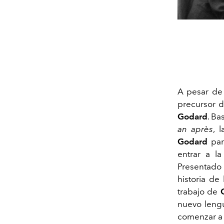
A pesar de
precursor 
Godard
. Ba
an après
, 
Godard
pa
entrar a l
Presentado
historia de
trabajo de
nuevo lengu
comenzar a 