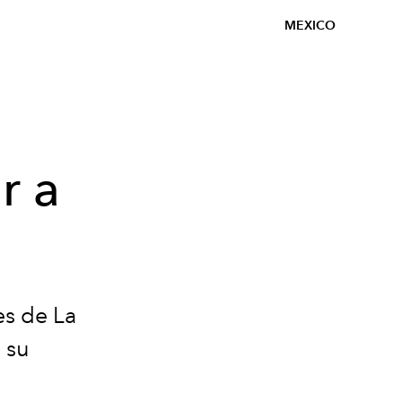
MEXICO
r a
es de La
 su