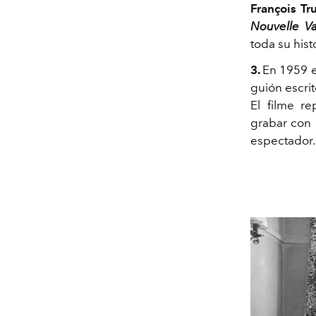
François Tr
Nouvelle V
toda su histo
3.
En 1959 e
guión escri
El filme re
grabar con 
espectador