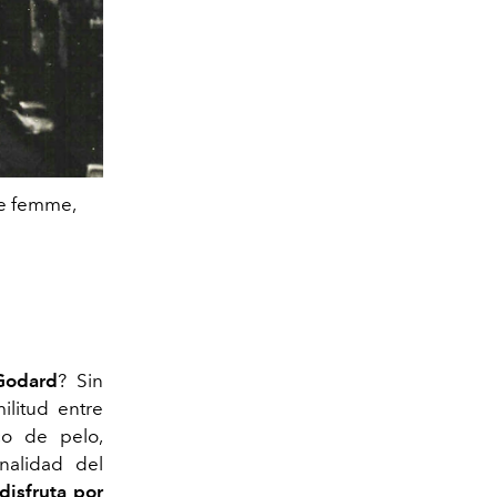
ne femme,
Godard
? Sin
militud entre
co de pelo,
nalidad del
disfruta por