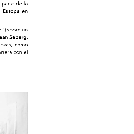
a parte de la
to
Europa
en
60) sobre un
ean Seberg
.
odoxas, como
rrera con el