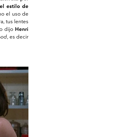
l estilo de
mo el uso de
a, tus lentes
lo dijo
Henri
G
od
, es decir