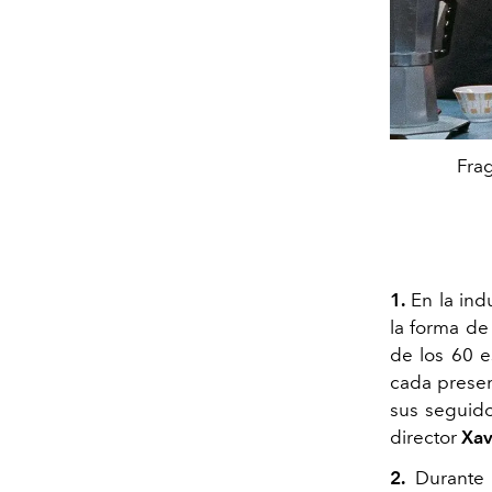
Frag
1.
En la ind
la forma de
de los 60 e
cada presen
sus seguido
director
Xav
2.
Durante 