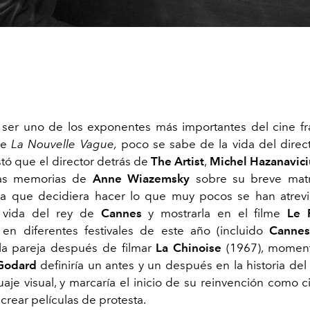
 ser uno de los exponentes más importantes del cine f
de
La Nouvelle Vague,
poco se sabe de la vida del direc
stó que el director detrás de
The Artist
,
Michel Hazanavic
las memorias de
Anne Wiazemsky
sobre su breve mat
ra que decidiera hacer lo que muy pocos se han atrevi
a vida del rey de
Cannes
y mostrarla en el filme
Le 
 en diferentes festivales de este año (incluido
Canne
 la pareja después de filmar
La Chinoise
(1967), momen
Godard
definiría un antes y un después en la historia del
aje visual, y marcaría el inicio de su reinvención como c
crear películas de protesta.