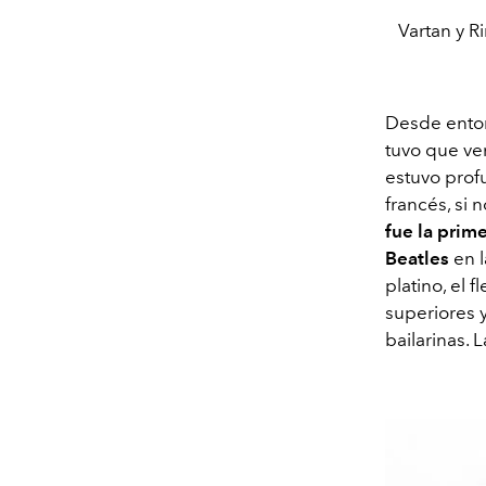
Vartan y R
Desde entonc
tuvo que ver
estuvo pro
francés, si 
fue
la prime
Beatles
en l
platino, el 
superiores 
bailarinas. 