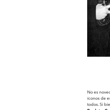
No es noved
íconos de es
todos. Si b