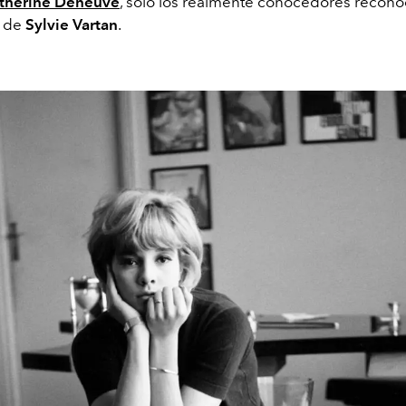
therine Deneuve
, solo los realmente conocedores recono
a de
Sylvie
Vartan
.