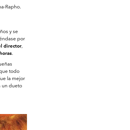
mma-Rapho.
ños y se
tiéndase por
l director
,
 horas
.
queñas
 que todo
fue la mejor
n un dueto