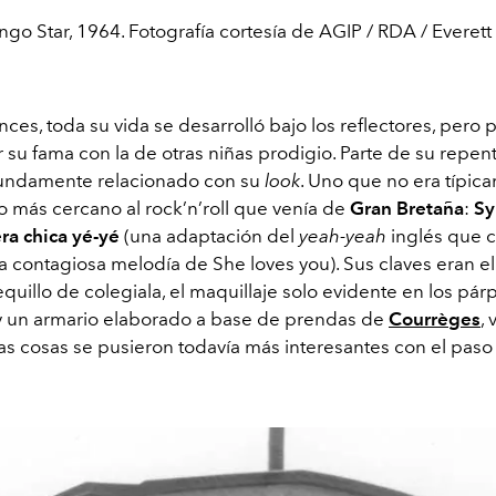
ingo Star, 1964. Fotografía cortesía de AGIP / RDA / Everett 
es, toda su vida se desarrolló bajo los reflectores, pero 
 su fama con la de otras niñas prodigio. Parte de su repent
fundamente relacionado con su
look
. Uno que no era típic
no más cercano al rock’n’roll que venía de
Gran Bretaña
:
Sy
ra chica y
é
-y
é
(una adaptación del
yeah-yeah
inglés que 
a contagiosa melodía de She loves you). Sus claves eran el
flequillo de colegiala, el maquillaje solo evidente en los pá
y un armario elaborado a base de prendas de
Courrè
ges
,
Las cosas se pusieron todavía más interesantes con el paso