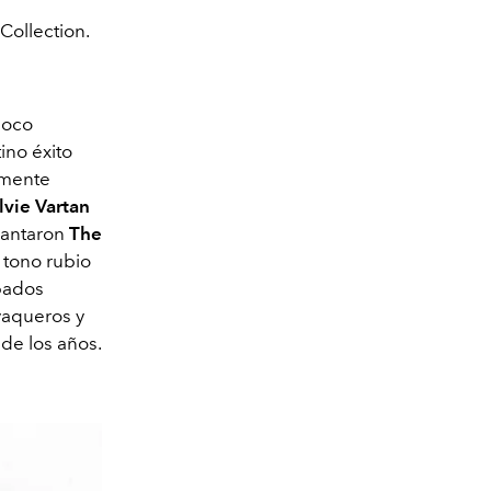
Collection.
poco
ino éxito
amente
lvie Vartan
cantaron
The
 tono rubio
rpados
 vaqueros y
 de los años.