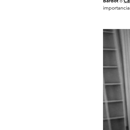
Bardot
o
Ca
importanci