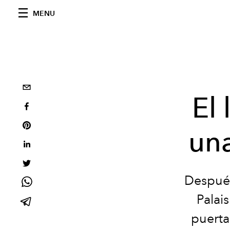
MENU
El
una
Después
Palai
puerta