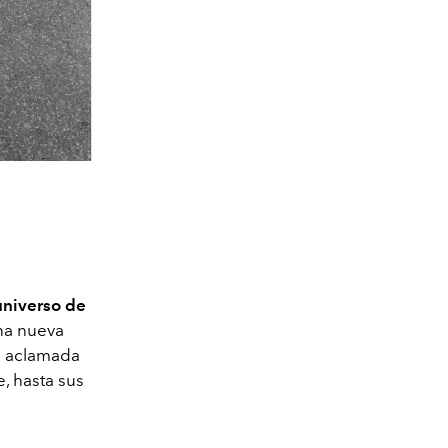
 universo de
na nueva
la aclamada
, hasta sus