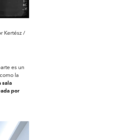
r Kertész /
parte es un
 como la
 sala
eada por