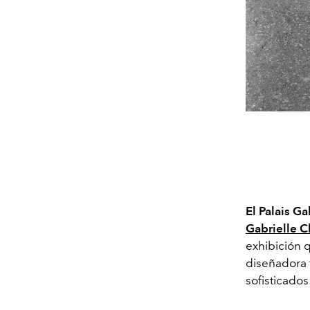
El Palais Ga
Gabrielle C
exhibición q
diseñadora 
sofisticado