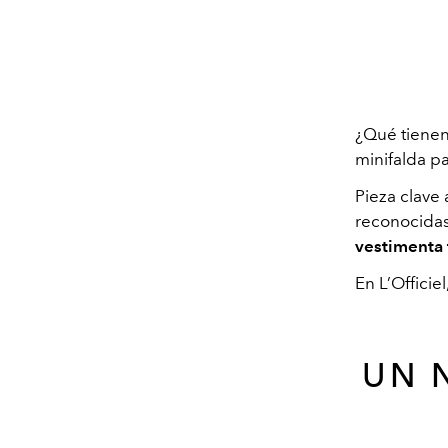
¿Qué tiene
minifalda p
Pieza clave
reconocida
vestimenta
En L’Officie
UN 