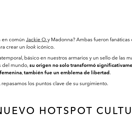
n en común
Jackie O.
y Madonna? Ambas fueron fanáticas 
ara crear un
look
icónico.
 atemporal, básico en nuestros armarios y un sello de las 
s del mundo,
su origen no solo transformó significativame
 femenina
,
también fue un emblema de libertad
.
l, repasamos los puntos clave de su surgimiento.
NUEVO HOTSPOT CULT