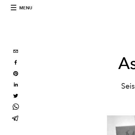
MENU
As
Sei