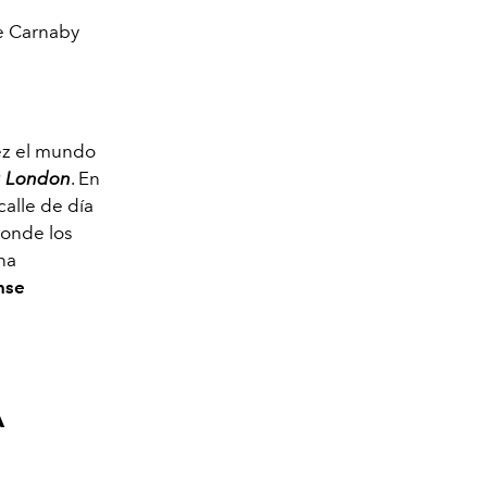
e Carnaby
ez el mundo
g London
. En
 calle de día
donde los
na
nse
A