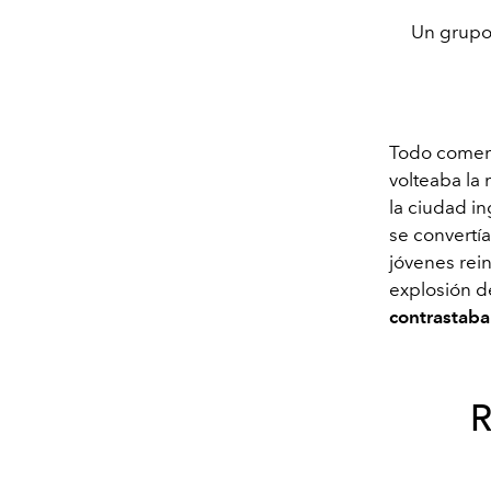
Un grupo
Todo comenz
volteaba la
la ciudad i
se convertí
jóvenes rei
explosión de
contrastaba 