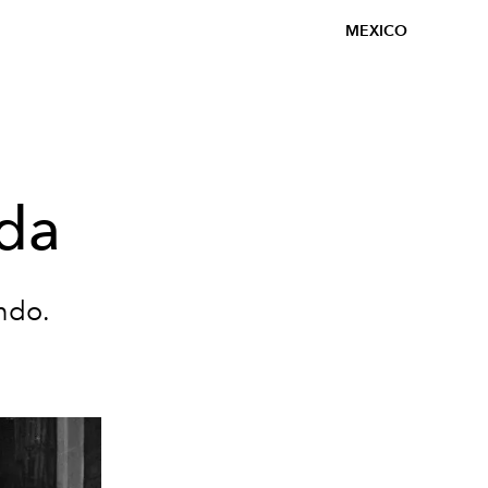
MEXICO
lda
ndo.