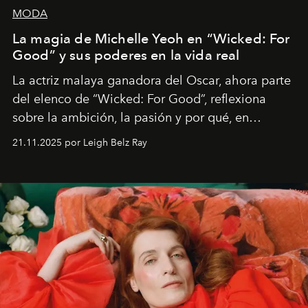
MODA
La magia de Michelle Yeoh en “Wicked: For
Good” y sus poderes en la vida real
La actriz malaya ganadora del Oscar, ahora parte
del elenco de “Wicked: For Good”, reflexiona
sobre la ambición, la pasión y por qué, en
ocasiones, la introspección puede esperar. “Es
21.11.2025 por Leigh Belz Ray
liberador interpretar a alguien que afirma: ‘Este es
mi deseo, mi ambición, mi voluntad. No me
importa si no lo entienden’”, confiesa.