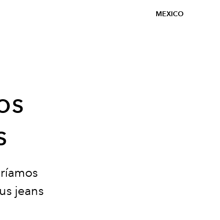
MEXICO
os
s
bríamos
us jeans