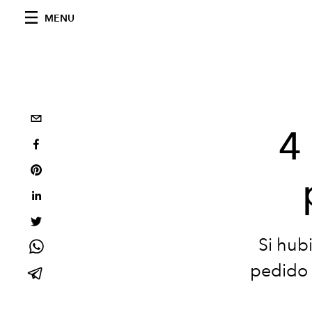
MENU
4
Si hub
pedido 