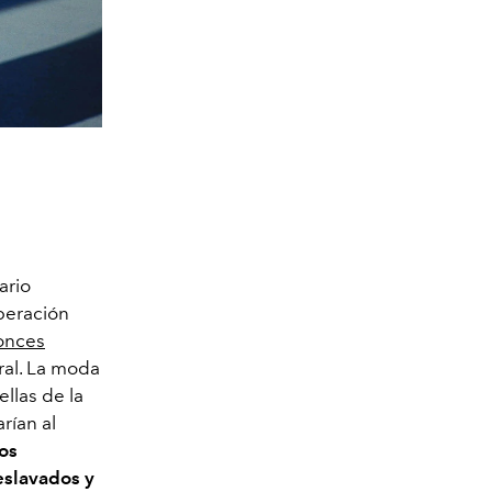
ario
iberación
tonces
ral. La moda
ellas de la
rían al
os
eslavados y