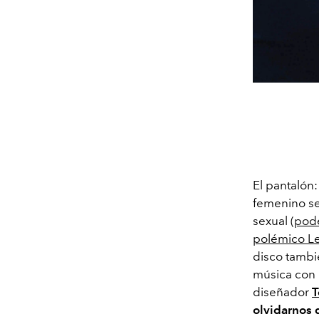
El pantalón:
femenino se 
sexual (
pode
polémico L
disco tambié
música con 
diseñador
T
olvidarnos