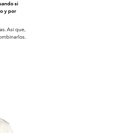
uando si
 y por
as. Así que,
ombinarlos.