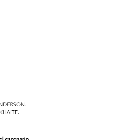
 ANDERSON.
 KHAITE.
el escenario