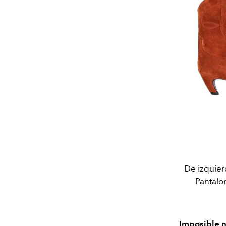
De izquie
Pantalo
Imposible n