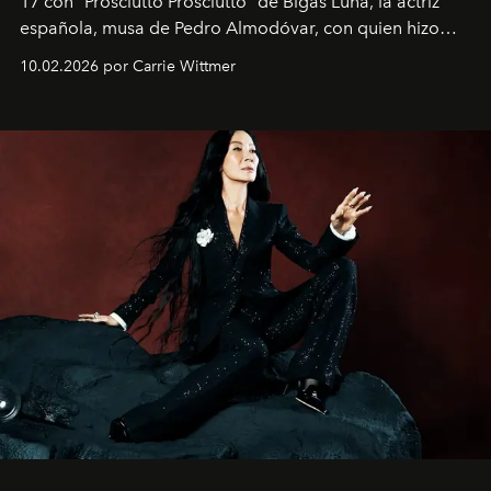
17 con "Prosciutto Prosciutto" de Bigas Luna, la actriz
española, musa de Pedro Almodóvar, con quien hizo
siete películas y ganadora del Óscar por "Vicky Cristina
10.02.2026 por Carrie Wittmer
Barcelona", ha dividido su tiempo entre Europa y
Estados Unidos. Su nueva película, "¡La novia!", está
dirigida por Maggie Gyllenhaal.