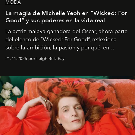
MODA
La magia de Michelle Yeoh en “Wicked: For
Good” y sus poderes en la vida real
La actriz malaya ganadora del Oscar, ahora parte
del elenco de “Wicked: For Good”, reflexiona
sobre la ambición, la pasión y por qué, en
ocasiones, la introspección puede esperar. “Es
21.11.2025 por Leigh Belz Ray
liberador interpretar a alguien que afirma: ‘Este es
mi deseo, mi ambición, mi voluntad. No me
importa si no lo entienden’”, confiesa.