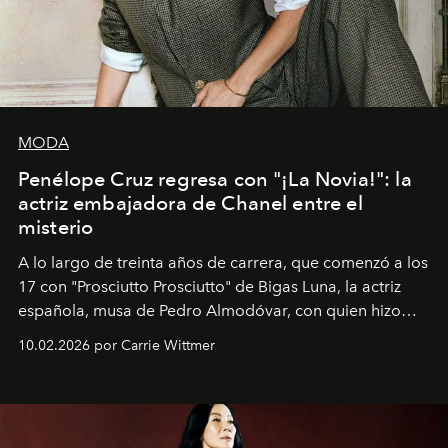
MODA
Penélope Cruz regresa con "¡La Novia!": la
actriz embajadora de Chanel entre el
misterio
A lo largo de treinta años de carrera, que comenzó a los
17 con "Prosciutto Prosciutto" de Bigas Luna, la actriz
española, musa de Pedro Almodóvar, con quien hizo
siete películas y ganadora del Óscar por "Vicky Cristina
10.02.2026 por Carrie Wittmer
Barcelona", ha dividido su tiempo entre Europa y
Estados Unidos. Su nueva película, "¡La novia!", está
dirigida por Maggie Gyllenhaal.