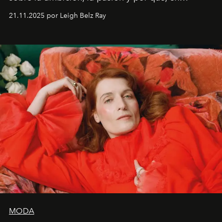
ocasiones, la introspección puede esperar. “Es
21.11.2025 por Leigh Belz Ray
liberador interpretar a alguien que afirma: ‘Este es
mi deseo, mi ambición, mi voluntad. No me
importa si no lo entienden’”, confiesa.
MODA