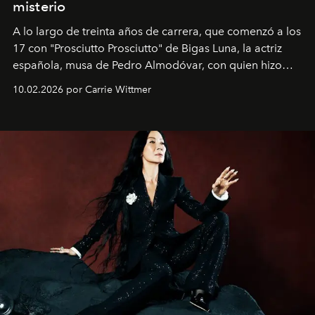
misterio
A lo largo de treinta años de carrera, que comenzó a los
17 con "Prosciutto Prosciutto" de Bigas Luna, la actriz
española, musa de Pedro Almodóvar, con quien hizo
siete películas y ganadora del Óscar por "Vicky Cristina
10.02.2026 por Carrie Wittmer
Barcelona", ha dividido su tiempo entre Europa y
Estados Unidos. Su nueva película, "¡La novia!", está
dirigida por Maggie Gyllenhaal.