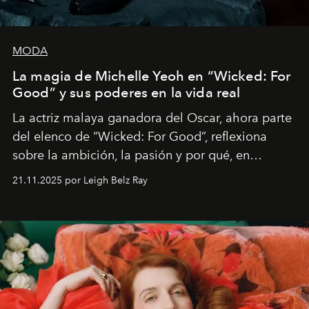
MODA
La magia de Michelle Yeoh en “Wicked: For
Good” y sus poderes en la vida real
La actriz malaya ganadora del Oscar, ahora parte
del elenco de “Wicked: For Good”, reflexiona
sobre la ambición, la pasión y por qué, en
ocasiones, la introspección puede esperar. “Es
21.11.2025 por Leigh Belz Ray
liberador interpretar a alguien que afirma: ‘Este es
mi deseo, mi ambición, mi voluntad. No me
importa si no lo entienden’”, confiesa.