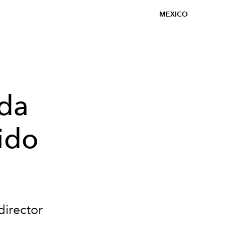
MEXICO
oda
cido
director