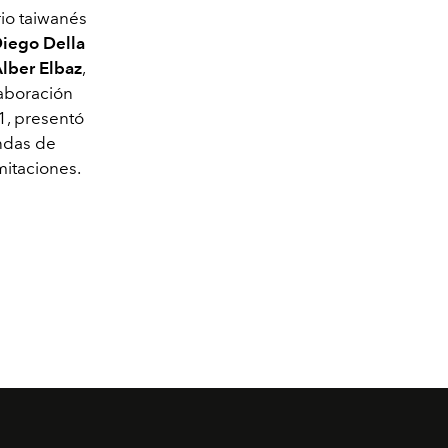
rio taiwanés
iego Della
lber Elbaz
,
aboración
1, presentó
ndas de
mitaciones.