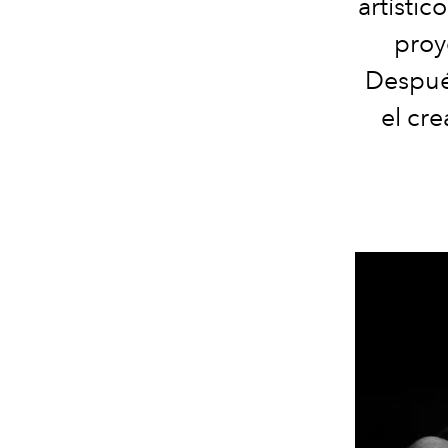
artísti
proy
Después
el cre