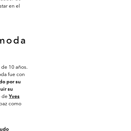
tar en el
 moda
 de 10 años.
oda fue con
do por su
uir su
vo de
Yves
lbaz como
pudo