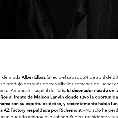
or de moda
Alber Elbaz
falleció el sábado 24 de abril de 2
se produjo después de tres difíciles semanas de luchar c
en el American Hospital de París.
El diseñador nacido en I
ños al frente de Maison Lanvin donde tuvo la oportunid
marca con su espíritu ecléctico
,
y recientemente había fu
ca
AZ Factory
respaldada por Richemont
. «No solo he per
o a un querido amigo», dijo Johann Rupert, presidente y f