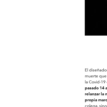
El diseñad
muerte que 
la Covid-19 
pasado 14 a
relanzar la 
propia mar
colega, sin