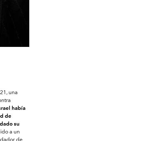
021, una
ontra
srael había
ad de
ndado su
dido a un
undador de