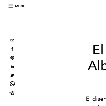
MENU
El
Alb
El dise