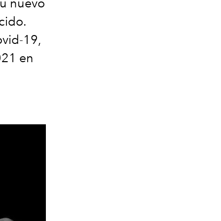
su nuevo
cido.
ovid-19,
2021 en