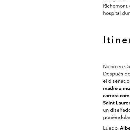
Richemont. 
hospital dur
Itin
Nació en Ca
Después de 
el diseñad
madre a mud
carrera com
Saint Laure
un diseñado
poniéndolas
Luego,
Albe