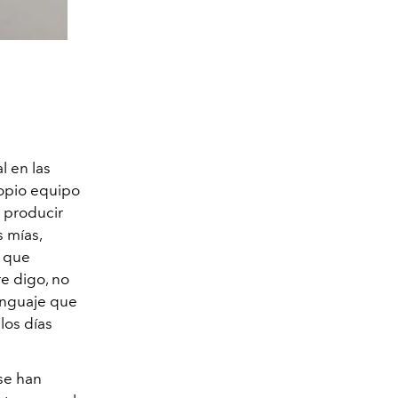
l en las
ropio equipo
e producir
s mías,
que
re digo, no
lenguaje que
los días
se han