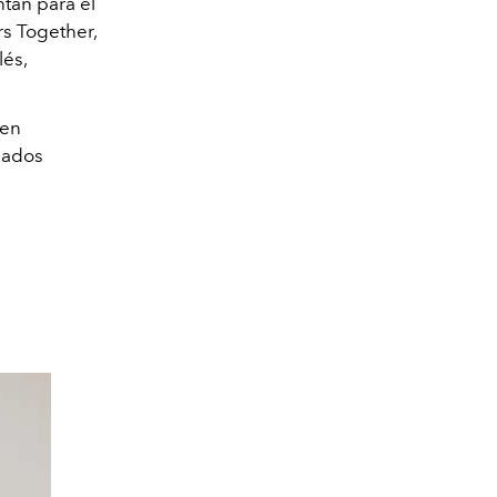
tan para el
rs Together,
lés,
 en
pados