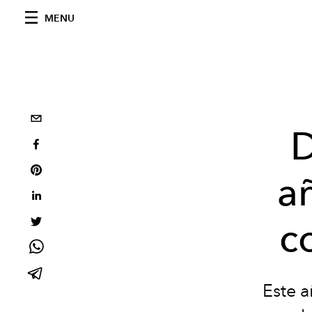
MENU
D
a
c
Este a