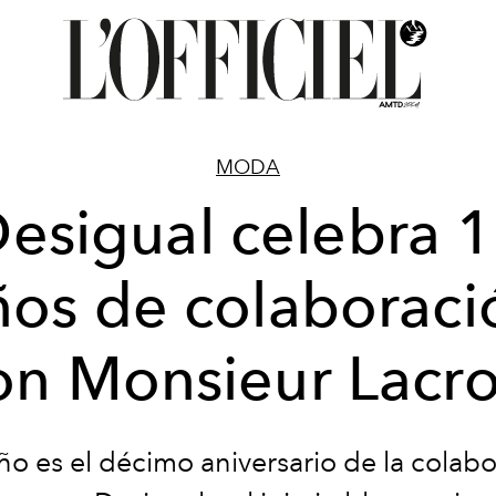
MODA
esigual celebra 
ños de colaboraci
on Monsieur Lacro
ño es el décimo aniversario de la colab