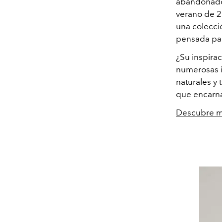
abandonado,
verano de 2
una colecció
pensada para
¿Su inspira
numerosas i
naturales y
que encarna 
Descubre m