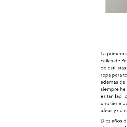
La primera 
calles de Pa
de estilista
ropa para to
además de n
siempre he t
es tan fáci
uno tiene qu
ideas y con
Diez años d