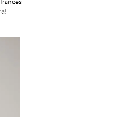
 francés
ra!