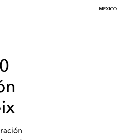
MEXICO
10
ón
ix
oración