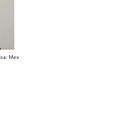
isa: Mex
Chaqueta reciclada. Mex $5.290,00. Cam