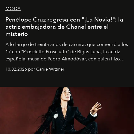
MODA
Penélope Cruz regresa con "¡La Novia!": la
actriz embajadora de Chanel entre el
misterio
A lo largo de treinta años de carrera, que comenzó a los
17 con "Prosciutto Prosciutto" de Bigas Luna, la actriz
española, musa de Pedro Almodóvar, con quien hizo
siete películas y ganadora del Óscar por "Vicky Cristina
10.02.2026 por Carrie Wittmer
Barcelona", ha dividido su tiempo entre Europa y
Estados Unidos. Su nueva película, "¡La novia!", está
dirigida por Maggie Gyllenhaal.