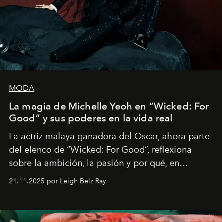
MODA
La magia de Michelle Yeoh en “Wicked: For
Good” y sus poderes en la vida real
La actriz malaya ganadora del Oscar, ahora parte
del elenco de “Wicked: For Good”, reflexiona
sobre la ambición, la pasión y por qué, en
ocasiones, la introspección puede esperar. “Es
21.11.2025 por Leigh Belz Ray
liberador interpretar a alguien que afirma: ‘Este es
mi deseo, mi ambición, mi voluntad. No me
importa si no lo entienden’”, confiesa.