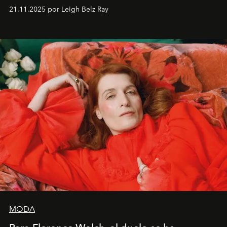
ocasiones, la introspección puede esperar. “Es
21.11.2025 por Leigh Belz Ray
liberador interpretar a alguien que afirma: ‘Este es
mi deseo, mi ambición, mi voluntad. No me
importa si no lo entienden’”, confiesa.
MODA