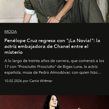
MODA
Penélope Cruz regresa con "¡La Novia!": la
actriz embajadora de Chanel entre el
misterio
A lo largo de treinta años de carrera, que comenzó a los
17 con "Prosciutto Prosciutto" de Bigas Luna, la actriz
española, musa de Pedro Almodóvar, con quien hizo
siete películas y ganadora del Óscar por "Vicky Cristina
10.02.2026 por Carrie Wittmer
Barcelona", ha dividido su tiempo entre Europa y
Estados Unidos. Su nueva película, "¡La novia!", está
dirigida por Maggie Gyllenhaal.