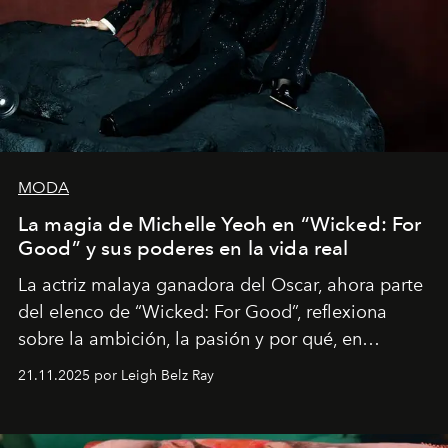
MODA
La magia de Michelle Yeoh en “Wicked: For
Good” y sus poderes en la vida real
La actriz malaya ganadora del Oscar, ahora parte
del elenco de “Wicked: For Good”, reflexiona
sobre la ambición, la pasión y por qué, en
ocasiones, la introspección puede esperar. “Es
21.11.2025 por Leigh Belz Ray
liberador interpretar a alguien que afirma: ‘Este es
mi deseo, mi ambición, mi voluntad. No me
importa si no lo entienden’”, confiesa.