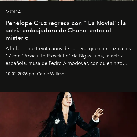
MODA
Penélope Cruz regresa con "¡La Novia!": la
actriz embajadora de Chanel entre el
misterio
A lo largo de treinta años de carrera, que comenzó a los
17 con "Prosciutto Prosciutto" de Bigas Luna, la actriz
española, musa de Pedro Almodóvar, con quien hizo
siete películas y ganadora del Óscar por "Vicky Cristina
10.02.2026 por Carrie Wittmer
Barcelona", ha dividido su tiempo entre Europa y
Estados Unidos. Su nueva película, "¡La novia!", está
dirigida por Maggie Gyllenhaal.