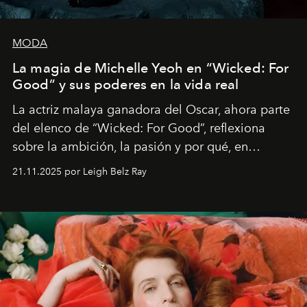
MODA
La magia de Michelle Yeoh en “Wicked: For
Good” y sus poderes en la vida real
La actriz malaya ganadora del Oscar, ahora parte
del elenco de “Wicked: For Good”, reflexiona
sobre la ambición, la pasión y por qué, en
ocasiones, la introspección puede esperar. “Es
21.11.2025 por Leigh Belz Ray
liberador interpretar a alguien que afirma: ‘Este es
mi deseo, mi ambición, mi voluntad. No me
importa si no lo entienden’”, confiesa.