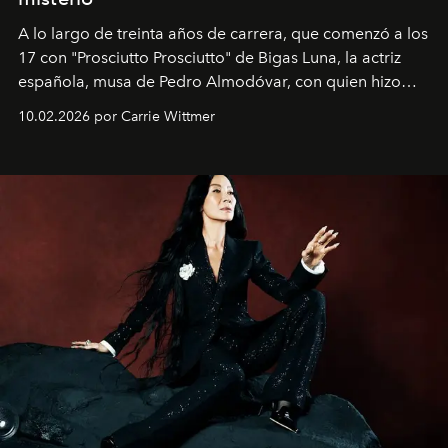
A lo largo de treinta años de carrera, que comenzó a los
17 con "Prosciutto Prosciutto" de Bigas Luna, la actriz
española, musa de Pedro Almodóvar, con quien hizo
siete películas y ganadora del Óscar por "Vicky Cristina
10.02.2026 por Carrie Wittmer
Barcelona", ha dividido su tiempo entre Europa y
Estados Unidos. Su nueva película, "¡La novia!", está
dirigida por Maggie Gyllenhaal.