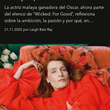
La actriz malaya ganadora del Oscar, ahora parte
del elenco de “Wicked: For Good”, reflexiona
sobre la ambición, la pasión y por qué, en
ocasiones, la introspección puede esperar. “Es
21.11.2025 por Leigh Belz Ray
liberador interpretar a alguien que afirma: ‘Este es
mi deseo, mi ambición, mi voluntad. No me
importa si no lo entienden’”, confiesa.